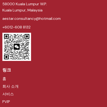
58000 Kuala Lumpur W.P.
Kuala Lumpur, Malaysia
aestar.consultancy@hotmail.com
+6012-608 8132
링크
홈
회사 소개
서비스
PVIP