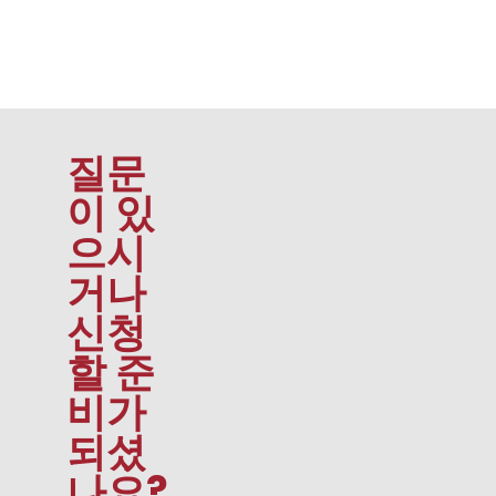
질문
이 있
으시
거나
신청
할 준
비가
되셨
나요?