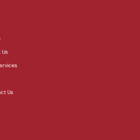
e
 Us
ervices
ct Us