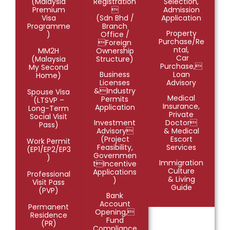
(Malaysia
Registration
Selection,
Premium

Admission
Visa
(Sdn Bhd /
Application
Programme
Branch
Property
)
Office /
Purchase/Re
Foreign
ntal,
MM2H
Ownership
Car
(Malaysia
Structure)
Purchase,
My Second
Business
Loan
Home)
Licenses
Advisory
&Industry
Spouse Visa
Medical
Permits
(LTSVP –
Insurance,
Application
Long-Term
Private
Social Visit
Investment
Doctor
Pass)
Advisory
& Medical
(Project
Escort
Work Permit
Feasibility,
Services
(EP1/EP2/EP3
Governmen
)
Immigration
tIncentive
Culture
Applications
Professional
& Living
)
Visit Pass
Guide
(PVP)
Bank
Account
Permanent
Opening,
Residence
Fund
(PR)
Compliance