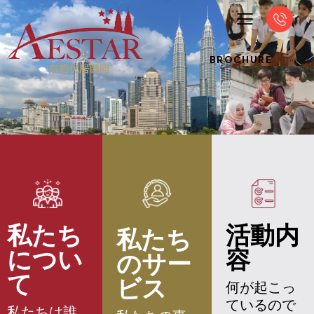
BROCHURE
私たち
活動内
私たち
につい
容
のサー
て
ビス
何が起こっ
ているので
私たちは誰