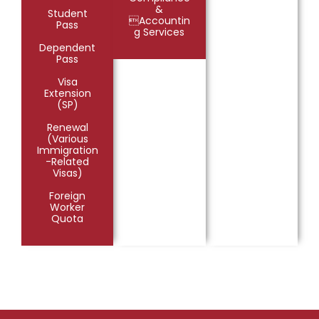
&
Student
Accountin
Pass
g Services
Dependent
Pass
Visa
Extension
(SP)
Renewal
(Various
Immigration
-Related
Visas)
Foreign
Worker
Quota