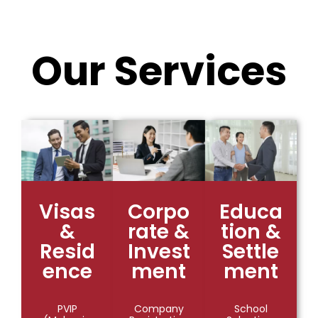
Our Services
Visas
Corpo
Educa
&
rate &
tion &
Resid
Invest
Settle
ence
ment
ment
PVIP
Company
School