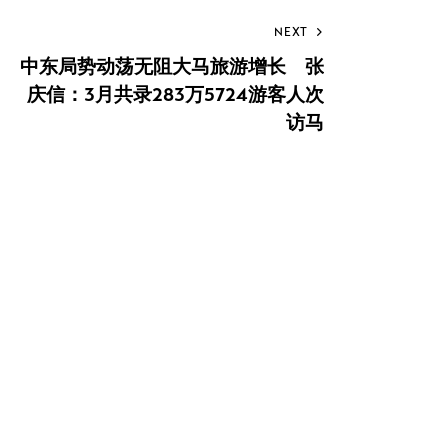
to
NEXT
clipboard
中东局势动荡无阻大马旅游增长 张
庆信：3月共录283万5724游客人次
访马