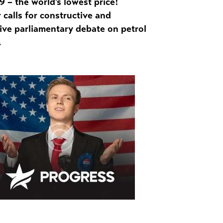
 – the world’s lowest price!
calls for constructive and
ive parliamentary debate on petrol
.