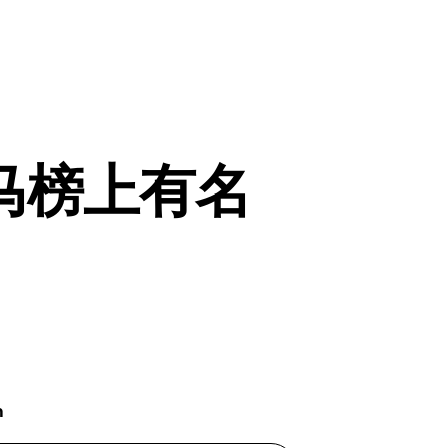
马榜上有名
h