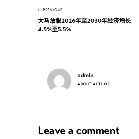
Post
PREVIOUS
大马放眼2026年至2030年经济增长
navigation
4.5%至5.5%
admin
ABOUT AUTHOR
Leave a comment