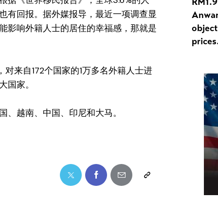
据《世界移民报告》，全球3.6%的人
RM1.99
也有回报。据外媒报导，最近一项调查显
Anwar 
object
能影响外籍人士的居住的幸福感，那就是
prices
ns，对来自172个国家的1万多名外籍人士进
0大国家。
泰国、越南、中国、印尼和大马。
Twitter
Facebook
Share-
Copy
email
URL